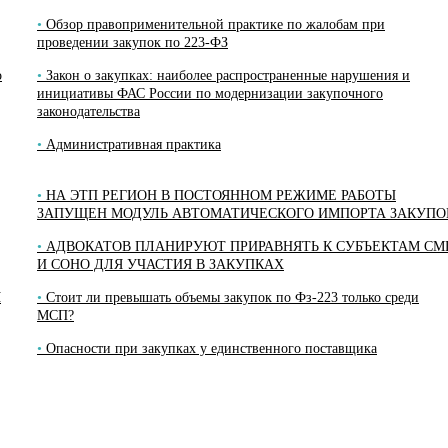
Обзор правоприменительной практике по жалобам при
проведении закупок по 223-ФЗ
о
Закон о закупках: наиболее распространенные нарушения и
инициативы ФАС России по модернизации закупочного
законодательства
Административная практика
НА ЭТП РЕГИОН В ПОСТОЯННОМ РЕЖИМЕ РАБОТЫ
ЗАПУЩЕН МОДУЛЬ АВТОМАТИЧЕСКОГО ИМПОРТА ЗАКУПО
АДВОКАТОВ ПЛАНИРУЮТ ПРИРАВНЯТЬ К СУБЪЕКТАМ СМ
И СОНО ДЛЯ УЧАСТИЯ В ЗАКУПКАХ
Я
Стоит ли превышать объемы закупок по Фз-223 только среди
МСП?
Опасности при закупках у единственного поставщика