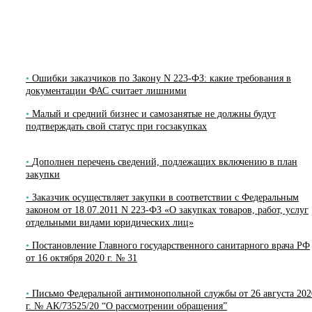
Ошибки заказчиков по Закону N 223-ФЗ: какие требования в
документации ФАС считает лишними
Малый и средний бизнес и самозанятые не должны будут
подтверждать свой статус при госзакупках
Дополнен перечень сведений, подлежащих включению в план
закупки
Заказчик осуществляет закупки в соответствии с Федеральным
законом от 18.07.2011 N 223-ФЗ «О закупках товаров, работ, услуг
отдельными видами юридических лиц»
Постановление Главного государственного санитарного врача РФ
от 16 октября 2020 г. № 31
Письмо Федеральной антимонопольной службы от 26 августа 202
г. № АК/73525/20 “О рассмотрении обращения”