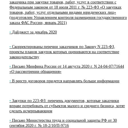
заказчика при закупке товаров, работ, услуг в соответствии с
Федеральным законом от 18 июля 2011 г. № 223-ФЗ «О закупках
товаров, работ, услуг отдельными видами юридических лиц»
(подготовлен Управлением контроля размещения государственного
заказа ФАС России, январь 2021)
Дайджест за декабрь 2020
Скорректированы перечни заказчиков по Закону N 223-ФЗ,
проекты планов закупок которых оцениваются на соответствие
законодательству
Письмо Минфина России от 14 августа 2020 г. N 24-04-07/71644
«О рассмотрении обращения»
В реестр договоров придется направлять больше информации
Закупки по 223-ФЗ: перечень документов, которые заказчики
вправе потребовать от субъектов малого и среднего бизнеса, хотят
сделать исчерпывающим
Письмо Министерства труда и социальной защиты РФ от 30
сентября 2020 г. № 18-2/10/П-9716